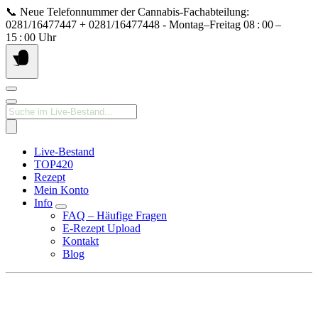
Springe
📞 Neue Telefonnummer der Cannabis‑Fachabteilung:
zum
0281/16477447 + 0281/16477448 - Montag–Freitag 08 : 00 –
Inhalt
15 : 00 Uhr
Products
search
Live-Bestand
TOP420
Rezept
Mein Konto
Info
FAQ – Häufige Fragen
E-Rezept Upload
Kontakt
Blog