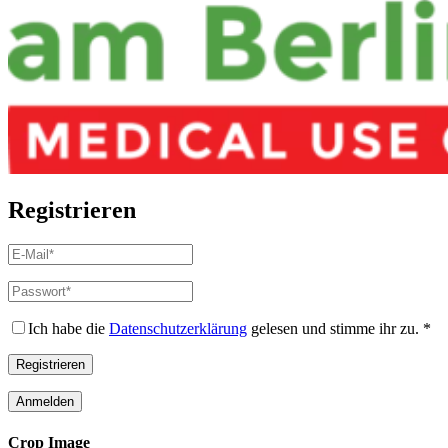
Registrieren
E-
Mail-
Adresse
*
Passwort
*
Erforderlich
Erforderlich
Ich habe die
Datenschutzerklärung
gelesen und stimme ihr zu.
*
Registrieren
Anmelden
Crop Image