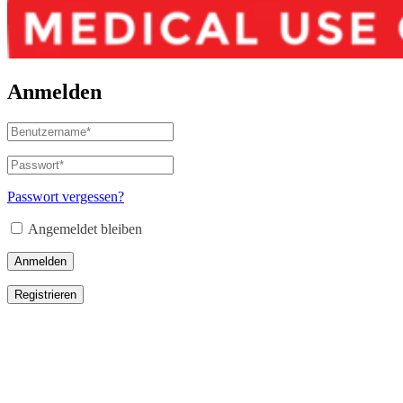
Anmelden
Benutzername
oder
E-
Passwort
*
Erforderlich
Mail-
Adresse
*
Passwort vergessen?
Erforderlich
Angemeldet bleiben
Anmelden
Registrieren