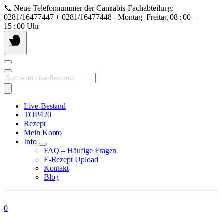
Springe
📞 Neue Telefonnummer der Cannabis‑Fachabteilung:
zum
0281/16477447 + 0281/16477448 - Montag–Freitag 08 : 00 –
Inhalt
15 : 00 Uhr
Products
search
Live-Bestand
TOP420
Rezept
Mein Konto
Info
FAQ – Häufige Fragen
E-Rezept Upload
Kontakt
Blog
0