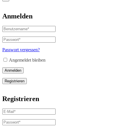
Anmelden
Benutzername
oder
E-
Passwort
*
Erforderlich
Mail-
Adresse
*
Passwort vergessen?
Erforderlich
Angemeldet bleiben
Anmelden
Registrieren
Registrieren
E-
Mail-
Adresse
*
Passwort
*
Erforderlich
Erforderlich