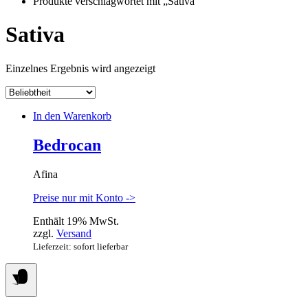
Apotheke
Produkte verschlagwortet mit „Sativa“
Sativa
Einzelnes Ergebnis wird angezeigt
In den Warenkorb
Bedrocan
Afina
Preise nur mit Konto ->
Enthält 19% MwSt.
zzgl.
Versand
Lieferzeit: sofort lieferbar