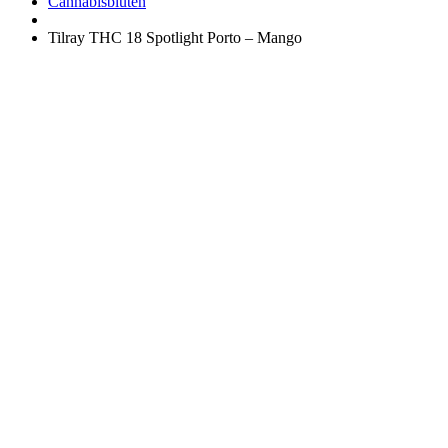
Apotheke
Cannabisblüten
Tilray THC 18 Spotlight Porto – Mango