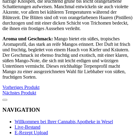
harzige Knospen, die leuchtend grüne bis leicht orangefarbene
Schattierungen aufweisen. Manchmal entwickeln sie auch violette
Akzente, vor allem bei kühleren Temperaturen während der
Blütezeit. Die Blüten sind oft von orangefarbenen Haaren (Pistillen)
durchzogen und mit einer dicken Schicht von Trichomen bedeckt,
die ihnen ein frostiges Aussehen verleiht.
Aroma und Geschmack:
Mango bietet ein süßes, tropisches
Aromaprofil, das stark an reife Mangos erinnert. Der Duft ist frisch
und fruchtig, begleitet von einem Hauch von Kiefer und Kräutern.
Der Geschmack ist ebenso fruchtig und exotisch, mit einer klaren,
süßen Mango-Note, die sich mit leicht erdigen und würzigen
Untertönen vermischt. Dieses reichhaltige Terpenprofil macht
Mango zu einer ausgezeichneten Wahl für Liebhaber von süßen,
fruchtigen Sorten.
Vorheriges Produkt
Nächstes Produkt
NAVIGATION
Willkommen bei Ihrer Cannabis Apotheke in Wesel
Live-Bestand
E-Rezept Upload