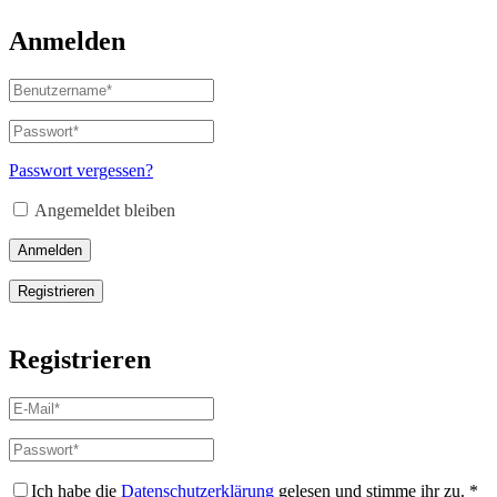
Anmelden
Benutzername
oder
E-
Passwort
*
Erforderlich
Mail-
Adresse
*
Passwort vergessen?
Erforderlich
Angemeldet bleiben
Anmelden
Registrieren
Registrieren
E-
Mail-
Adresse
*
Passwort
*
Erforderlich
Erforderlich
Ich habe die
Datenschutzerklärung
gelesen und stimme ihr zu.
*