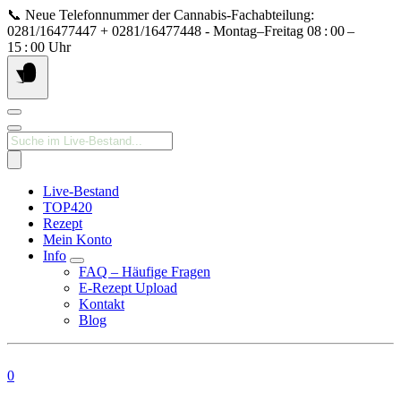
Springe
📞 Neue Telefonnummer der Cannabis‑Fachabteilung:
zum
0281/16477447 + 0281/16477448 - Montag–Freitag 08 : 00 –
Inhalt
15 : 00 Uhr
Products
search
Live-Bestand
TOP420
Rezept
Mein Konto
Info
FAQ – Häufige Fragen
E-Rezept Upload
Kontakt
Blog
0