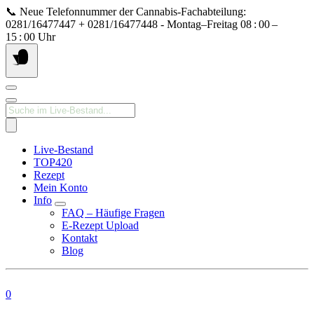
Springe
📞 Neue Telefonnummer der Cannabis‑Fachabteilung:
zum
0281/16477447 + 0281/16477448 - Montag–Freitag 08 : 00 –
Inhalt
15 : 00 Uhr
Products
search
Live-Bestand
TOP420
Rezept
Mein Konto
Info
FAQ – Häufige Fragen
E-Rezept Upload
Kontakt
Blog
0