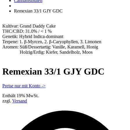
Apotheke
Cannabisblüten
Remexian 33/1 GJY GDC
Kultivar:
Grand Daddy Cake
THC/CBD:
31.0% / < 1 %
Genetik:
Hybrid Indica-dominant
Terpene:
1. β-Myrcen, 2. β-Caryophyllen, 3. Limonen
Aromen:
Süß/Dessertartig: Vanille, Karamell, Honig
Holzig/Erdig: Kiefer, Sandelholz, Moos
Remexian 33/1 GJY GDC
Preise nur mit Konto ->
Enthält 19% MwSt.
zzgl.
Versand