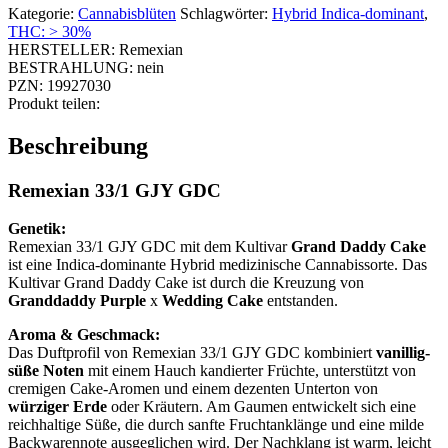
Kategorie:
Cannabisblüten
Schlagwörter:
Hybrid Indica-dominant
,
THC: > 30%
HERSTELLER:
Remexian
BESTRAHLUNG:
nein
PZN:
19927030
Produkt teilen:
Beschreibung
Remexian 33/1 GJY GDC
Genetik:
Remexian 33/1 GJY GDC mit dem Kultivar
Grand Daddy Cake
ist eine Indica-dominante Hybrid medizinische Cannabissorte. Das
Kultivar Grand Daddy Cake ist durch die Kreuzung von
Granddaddy Purple
x
Wedding Cake
entstanden.
Aroma & Geschmack:
Das Duftprofil von Remexian 33/1 GJY GDC kombiniert
vanillig-
süße Noten
mit einem Hauch kandierter Früchte, unterstützt von
cremigen Cake-Aromen und einem dezenten Unterton von
würziger Erde
oder Kräutern. Am Gaumen entwickelt sich eine
reichhaltige Süße, die durch sanfte Fruchtanklänge und eine milde
Backwarennote ausgeglichen wird. Der Nachklang ist warm, leicht