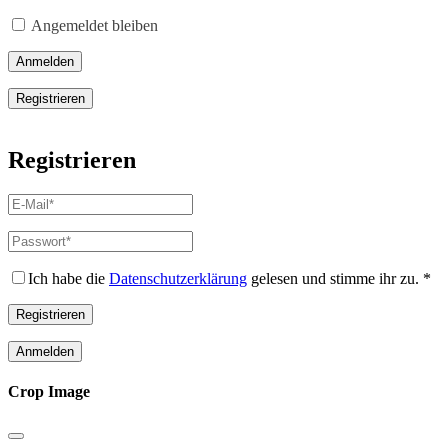
Erforderlich
Angemeldet bleiben
Anmelden
Registrieren
Registrieren
E-
Mail-
Adresse
*
Passwort
*
Erforderlich
Erforderlich
Ich habe die
Datenschutzerklärung
gelesen und stimme ihr zu.
*
Registrieren
Anmelden
Crop Image