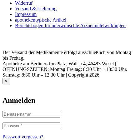
Widerruf
Versand & Lieferung
Impressum
apothekentypische Artikel
Berichtsbogen für unerwünschte Arzneimittelwirkungen
Der Versand der Medikamente erfolgt ausschließlich von Montag
bis Freitag.
Apotheke am Berliner-Tor-Platz, Wallstr.4, 46483 Wesel |
ÖFFNUNGSZEITEN: Montag-Freitag: 8:30 Uhr – 18:30 Uhr.
Samstag: 8:30 Uhr – 12:30 Uhr | Copyright 2026
×
Anmelden
Benutzername
oder
E-
Passwort
*
Erforderlich
Mail-
Adresse
*
Passwort vergessen?