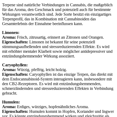
Terpene sind natürliche Verbindungen in Cannabis, die maßgeblich
für das Aroma, den Geschmack und potenziell auch für bestimmte
Wirkungen verantwortlich sind. Jede Sorte besitzt ein einzigartiges
Terpenprofil, das in Kombination mit Cannabinoiden das
Gesamterlebnis der Einnahme beeinflussen kann.
Limonen:
Aroma:
Frisch, zitrusartig, erinnert an Zitronen und Orangen.
Eigenschaften:
Limonen ist bekannt für seine potenziell
stimmungsaufhellenden und stressreduzierenden Effekte. Es wird
mit erhöhter mentaler Klarheit sowie möglicher antidepressiver und
entzündungshemmender Wirkung assoziiert.
Caryophyllen:
Aroma:
Würzig, pfeffrig, leicht holzig.
Eigenschaften:
Caryophyllen ist das einzige Terpen, das direkt mit
dem Endocannabinoid-System interagieren kann, insbesondere mit
den CB2-Rezeptoren. Es wird mit entzündungshemmenden,
schmerzlindernden und stressreduzierenden Effekten in Verbindung
gebracht.
Humulen:
Aroma:
Erdiges, würziges, hopfenähnliches Aroma.
Eigenschaften:
Humulen kommt in Hopfen, Koriander und Ingwer
vor. Es könnte entzündungshemmend wirken und gleichzeitig als