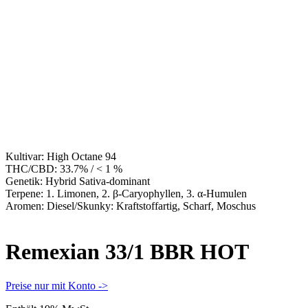
Kultivar:
High Octane 94
THC/CBD:
33.7% / < 1 %
Genetik:
Hybrid Sativa-dominant
Terpene:
1. Limonen, 2. β-Caryophyllen, 3. α-Humulen
Aromen:
Diesel/Skunky: Kraftstoffartig, Scharf, Moschus
Remexian 33/1 BBR HOT
Preise nur mit Konto ->