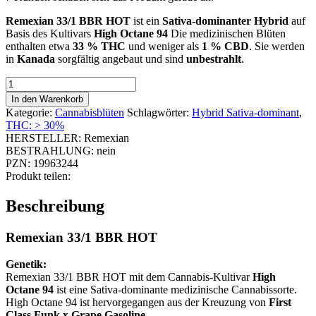
Remexian 33/1 BBR HOT
ist ein
Sativa-dominanter Hybrid
auf
Basis des Kultivars
High Octane 94
Die medizinischen Blüten
enthalten etwa
33 % THC
und weniger als
1 % CBD
. Sie werden
in
Kanada
sorgfältig angebaut und sind
unbestrahlt
.
Remexian
33/1
In den Warenkorb
BBR
Kategorie:
Cannabisblüten
Schlagwörter:
Hybrid Sativa-dominant
,
HOT
THC: > 30%
Menge
HERSTELLER:
Remexian
BESTRAHLUNG:
nein
PZN:
19963244
Produkt teilen:
Beschreibung
Remexian 33/1 BBR HOT
Genetik:
Remexian 33/1 BBR HOT mit dem Cannabis-Kultivar
High
Octane 94
ist eine Sativa-dominante medizinische Cannabissorte.
High Octane 94 ist hervorgegangen aus der Kreuzung von
First
Class Funk x Grape Gasoline.