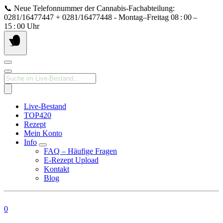
Springe
📞 Neue Telefonnummer der Cannabis‑Fachabteilung:
zum
0281/16477447 + 0281/16477448 - Montag–Freitag 08 : 00 –
Inhalt
15 : 00 Uhr
Products
search
Live-Bestand
TOP420
Rezept
Mein Konto
Info
FAQ – Häufige Fragen
E-Rezept Upload
Kontakt
Blog
0