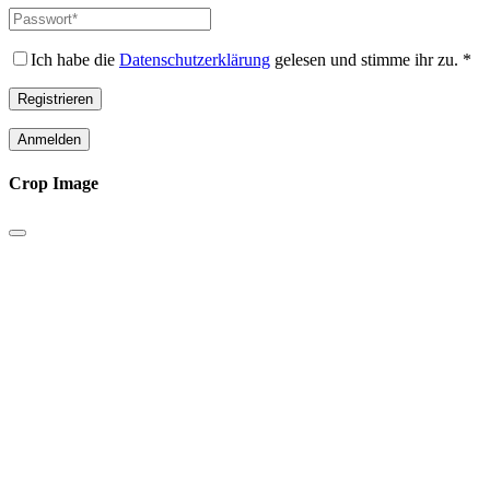
Adresse
*
Passwort
*
Erforderlich
Erforderlich
Ich habe die
Datenschutzerklärung
gelesen und stimme ihr zu.
*
Registrieren
Anmelden
Crop Image