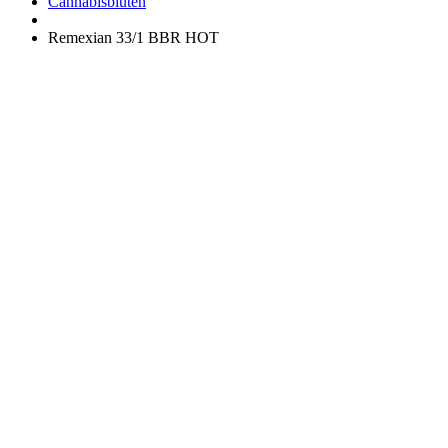
Apotheke
Cannabisblüten
Remexian 33/1 BBR HOT