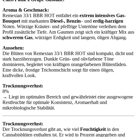
Aroma & Geschmack:
Remexian 33/1 BBR HOT entfaltet ein
extrem intensives Gas-
Bouquet
mit markanten
Diesel-, Benzin
– und
erdig-harzigen
Noten. Würzige Kräuter- und pfeffrige Untertöne verleihen dem
Profil zusätzliche Tiefe. Am Gaumen zeigt sich ein kräftiger Mix aus
schwerem Gas
, würziger Erdigkeit und langem, öligen Abgang.
Aussehen:
Die Blüten von Remexian 33/1 BBR HOT sind kompakt, dicht und
stark harzüberzogen. Dunkle Grün- und olivfarbene Töne
dominieren, begleitet von kräftigen orangefarbenen Blütenfäden.
Eine dicke, frostige Trichomschicht sorgt für einen öligen,
kraftvollen Look.
Trocknungsverlust:
8%
→ Liegt im optimalen Bereich und gewährleistet eine ausgewogene
Restfeuchte für optimale Konsistenz, Aromaerhalt und
mikrobiologische Stabilität.
Trocknungsverlust:
Der Trocknungsverlust gibt an, wie viel
Feuchtigkeit
in den
Cannabisblüten enthalten ist. Er wird in Prozent angegeben und