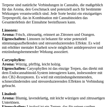
Terpene sind natürliche Verbindungen in Cannabis, die maßgeblich
für das Aroma, den Geschmack und potenziell auch für bestimmte
Wirkungen verantwortlich sind. Jede Sorte besitzt ein einzigartiges
Terpenprofil, das in Kombination mit Cannabinoiden das
Gesamterlebnis der Einnahme beeinflussen kann.
Limonen:
Aroma:
Frisch, zitrusartig, erinnert an Zitronen und Orangen.
Eigenschaften:
Limonen ist bekannt für seine potenziell
stimmungsaufhellenden und stressreduzierenden Effekte. Es wird
mit erhöhter mentaler Klarheit sowie möglicher antidepressiver und
entzündungshemmender Wirkung assoziiert.
Caryophyllen:
Aroma:
Würzig, pfeffrig, leicht holzig.
Eigenschaften:
Caryophyllen ist das einzige Terpen, das direkt mit
dem Endocannabinoid-System interagieren kann, insbesondere mit
den CB2-Rezeptoren. Es wird mit entzündungshemmenden,
schmerzlindernden und stressreduzierenden Effekten in Verbindung
gebracht.
Linalool:
Aroma:
Blumig, lavendelartig, mit leicht würzigen und zitrusartigen
Untertönen.
Eigenschaften:
Linalool ist ein Terpen, das für seinen sanften,