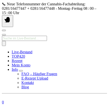
Springe
📞 Neue Telefonnummer der Cannabis‑Fachabteilung:
zum
0281/16477447 + 0281/16477448 - Montag–Freitag 08 : 00 –
Inhalt
15 : 00 Uhr
Products
search
Live-Bestand
TOP420
Rezept
Mein Konto
Info
FAQ – Häufige Fragen
E-Rezept Upload
Kontakt
Blog
0