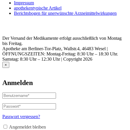
Impressum
apothekentypische Artikel
Berichtsbogen für unerwünschte Arzneimittelwirkungen
Der Versand der Medikamente erfolgt ausschließlich von Montag
bis Freitag.
Apotheke am Berliner-Tor-Platz, Wallstr.4, 46483 Wesel |
ÖFFNUNGSZEITEN: Montag-Freitag: 8:30 Uhr – 18:30 Uhr.
Samstag: 8:30 Uhr – 12:30 Uhr | Copyright 2026
×
Anmelden
Benutzername
oder
E-
Passwort
*
Erforderlich
Mail-
Adresse
*
Passwort vergessen?
Erforderlich
Angemeldet bleiben