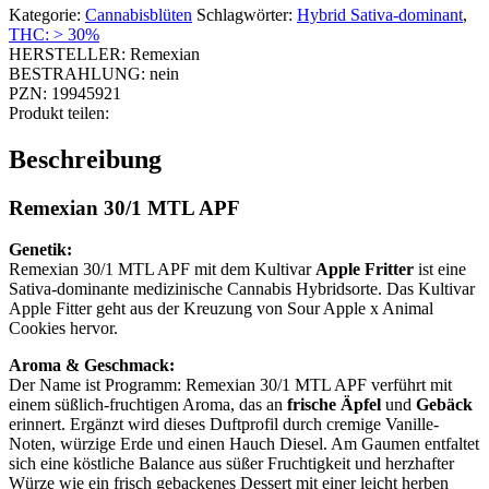
Kategorie:
Cannabisblüten
Schlagwörter:
Hybrid Sativa-dominant
,
THC: > 30%
HERSTELLER:
Remexian
BESTRAHLUNG:
nein
PZN:
19945921
Produkt teilen:
Beschreibung
Remexian 30/1 MTL APF
Genetik:
Remexian 30/1 MTL APF mit dem Kultivar
Apple Fritter
ist eine
Sativa-dominante medizinische Cannabis Hybridsorte. Das Kultivar
Apple Fitter geht aus der Kreuzung von Sour Apple x Animal
Cookies hervor.
Aroma & Geschmack:
Der Name ist Programm: Remexian 30/1 MTL APF verführt mit
einem süßlich-fruchtigen Aroma, das an
frische Äpfel
und
Gebäck
erinnert. Ergänzt wird dieses Duftprofil durch cremige Vanille-
Noten, würzige Erde und einen Hauch Diesel. Am Gaumen entfaltet
sich eine köstliche Balance aus süßer Fruchtigkeit und herzhafter
Würze wie ein frisch gebackenes Dessert mit einer leicht herben