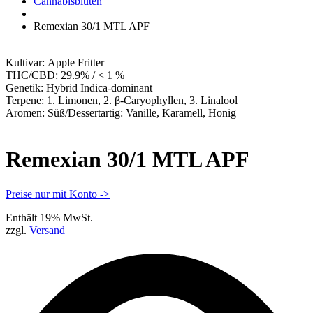
Apotheke
Cannabisblüten
Remexian 30/1 MTL APF
Kultivar:
Apple Fritter
THC/CBD:
29.9% / < 1 %
Genetik:
Hybrid Indica-dominant
Terpene:
1. Limonen, 2. β-Caryophyllen, 3. Linalool
Aromen:
Süß/Dessertartig: Vanille, Karamell, Honig
Remexian 30/1 MTL APF
Preise nur mit Konto ->
Enthält 19% MwSt.
zzgl.
Versand