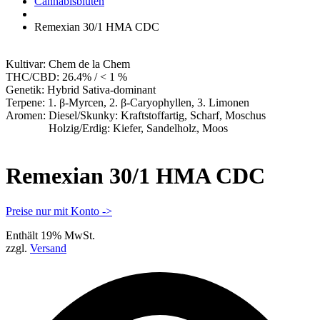
Apotheke
Cannabisblüten
Remexian 30/1 HMA CDC
Kultivar:
Chem de la Chem
THC/CBD:
26.4% / < 1 %
Genetik:
Hybrid Sativa-dominant
Terpene:
1. β-Myrcen, 2. β-Caryophyllen, 3. Limonen
Aromen:
Diesel/Skunky: Kraftstoffartig, Scharf, Moschus
Holzig/Erdig: Kiefer, Sandelholz, Moos
Remexian 30/1 HMA CDC
Preise nur mit Konto ->
Enthält 19% MwSt.
zzgl.
Versand