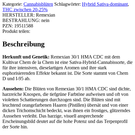
Kategorie:
Cannabisblüten
Schlagwörter:
Hybrid Sativa-dominant
,
THC zwischen 20-25%
HERSTELLER:
Remexian
BESTRAHLUNG:
nein
PZN:
19511588
Produkt teilen:
Beschreibung
Herkunft und Genetik:
Remexian 30/1 HMA CDC mit dem
Kultivar Chem de la Chem ist eine Sativa-Hybrid-Cannabissorte, die
für ihre intensiven, dieselartigen Aromen und ihre stark
euphorisierenden Effekte bekannt ist. Die Sorte stammt von Chem
D und I-95 ab.
Aussehen:
Die Blüten von Remexian 30/1 HMA CDC sind dichte,
harzreiche Knospen, die tiefgrüne Farbtöne aufweisen und oft von
violetten Schattierungen durchzogen sind. Die Blüten sind mit
leuchtend orangefarbenen Haaren (Pistillen) übersät und von einer
dicken Trichomschicht bedeckt, was ihnen ein frostiges, glitzerndes
Aussehen verleiht. Das harzige, visuell ansprechende
Erscheinungsbild deutet auf die hohe Potenz und das Terpenprofil
der Sorte hin.