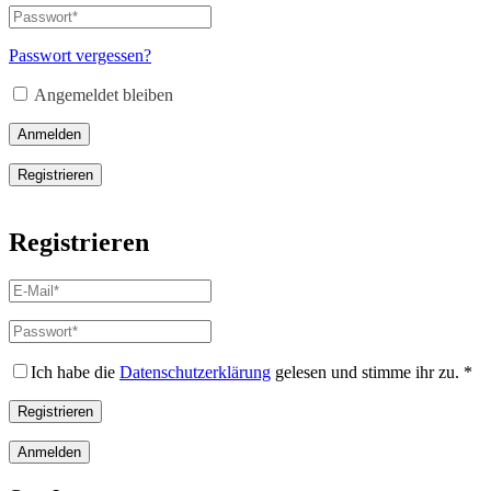
E-
Passwort
*
Erforderlich
Mail-
Adresse
*
Passwort vergessen?
Erforderlich
Angemeldet bleiben
Anmelden
Registrieren
Registrieren
E-
Mail-
Adresse
*
Passwort
*
Erforderlich
Erforderlich
Ich habe die
Datenschutzerklärung
gelesen und stimme ihr zu.
*
Registrieren
Anmelden