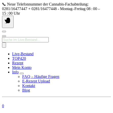
Springe
📞 Neue Telefonnummer der Cannabis‑Fachabteilung:
zum
0281/16477447 + 0281/16477448 - Montag–Freitag 08 : 00 –
Inhalt
15 : 00 Uhr
Products
search
Live-Bestand
TOP420
Rezept
Mein Konto
Info
FAQ – Häufige Fragen
E-Rezept Upload
Kontakt
Blog
0