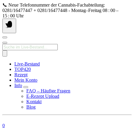
Springe
📞 Neue Telefonnummer der Cannabis‑Fachabteilung:
zum
0281/16477447 + 0281/16477448 - Montag–Freitag 08 : 00 –
Inhalt
15 : 00 Uhr
Products
search
Live-Bestand
TOP420
Rezept
Mein Konto
Info
FAQ – Häufige Fragen
E-Rezept Upload
Kontakt
Blog
0