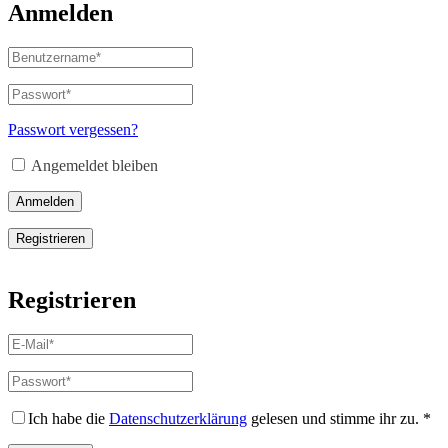
Anmelden
Benutzername
oder
E-
Passwort
*
Erforderlich
Mail-
Adresse
*
Passwort vergessen?
Erforderlich
Angemeldet bleiben
Anmelden
Registrieren
Registrieren
E-
Mail-
Adresse
*
Passwort
*
Erforderlich
Erforderlich
Ich habe die
Datenschutzerklärung
gelesen und stimme ihr zu.
*