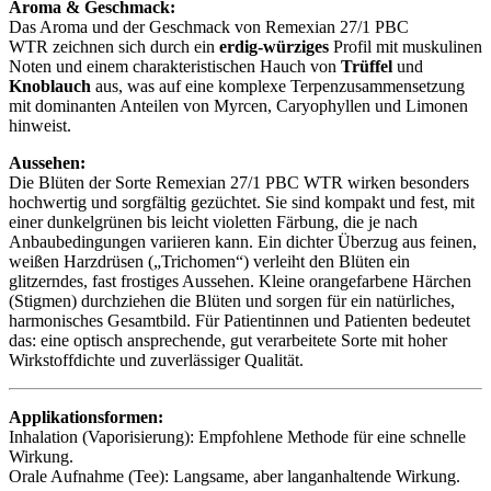
Aroma & Geschmack:
Das Aroma und der Geschmack von Remexian 27/1 PBC
WTR zeichnen sich durch ein
erdig-würziges
Profil mit muskulinen
Noten und einem charakteristischen Hauch von
Trüffel
und
Knoblauch
aus, was auf eine komplexe Terpenzusammensetzung
mit dominanten Anteilen von Myrcen, Caryophyllen und Limonen
hinweist.
Aussehen:
Die Blüten der Sorte Remexian 27/1 PBC WTR wirken besonders
hochwertig und sorgfältig gezüchtet. Sie sind kompakt und fest, mit
einer dunkelgrünen bis leicht violetten Färbung, die je nach
Anbaubedingungen variieren kann. Ein dichter Überzug aus feinen,
weißen Harzdrüsen („Trichomen“) verleiht den Blüten ein
glitzerndes, fast frostiges Aussehen. Kleine orangefarbene Härchen
(Stigmen) durchziehen die Blüten und sorgen für ein natürliches,
harmonisches Gesamtbild. Für Patientinnen und Patienten bedeutet
das: eine optisch ansprechende, gut verarbeitete Sorte mit hoher
Wirkstoffdichte und zuverlässiger Qualität.
Applikationsformen:
Inhalation (Vaporisierung): Empfohlene Methode für eine schnelle
Wirkung.
Orale Aufnahme (Tee): Langsame, aber langanhaltende Wirkung.