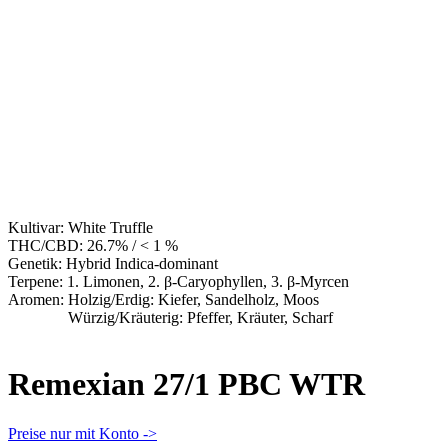
Kultivar:
White Truffle
THC/CBD:
26.7% / < 1 %
Genetik:
Hybrid Indica-dominant
Terpene:
1. Limonen, 2. β-Caryophyllen, 3. β-Myrcen
Aromen:
Holzig/Erdig: Kiefer, Sandelholz, Moos
Würzig/Kräuterig: Pfeffer, Kräuter, Scharf
Remexian 27/1 PBC WTR
Preise nur mit Konto ->