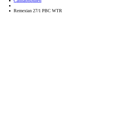
Apotheke
Cannabisblüten
Remexian 27/1 PBC WTR