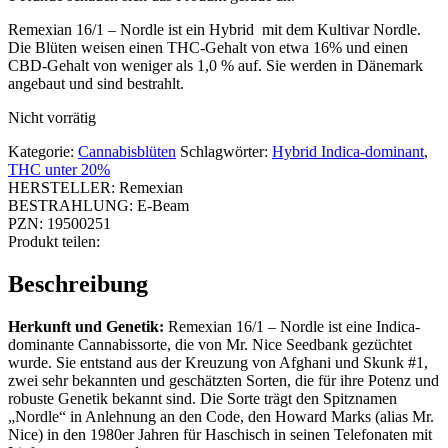
Remexian 16/1 – Nordle ist ein Hybrid mit dem Kultivar Nordle.
Die Blüten weisen einen THC-Gehalt von etwa 16% und einen
CBD-Gehalt von weniger als 1,0 % auf. Sie werden in Dänemark
angebaut und sind bestrahlt.
Nicht vorrätig
Kategorie:
Cannabisblüten
Schlagwörter:
Hybrid Indica-dominant
,
THC unter 20%
HERSTELLER:
Remexian
BESTRAHLUNG:
E-Beam
PZN:
19500251
Produkt teilen:
Beschreibung
Herkunft und Genetik:
Remexian 16/1 – Nordle ist eine Indica-
dominante Cannabissorte, die von Mr. Nice Seedbank gezüchtet
wurde. Sie entstand aus der Kreuzung von Afghani und Skunk #1,
zwei sehr bekannten und geschätzten Sorten, die für ihre Potenz und
robuste Genetik bekannt sind. Die Sorte trägt den Spitznamen
„Nordle“ in Anlehnung an den Code, den Howard Marks (alias Mr.
Nice) in den 1980er Jahren für Haschisch in seinen Telefonaten mit