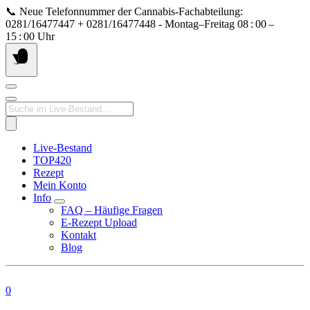
Springe
📞 Neue Telefonnummer der Cannabis‑Fachabteilung:
zum
0281/16477447 + 0281/16477448 - Montag–Freitag 08 : 00 –
Inhalt
15 : 00 Uhr
Products
search
Live-Bestand
TOP420
Rezept
Mein Konto
Info
FAQ – Häufige Fragen
E-Rezept Upload
Kontakt
Blog
0