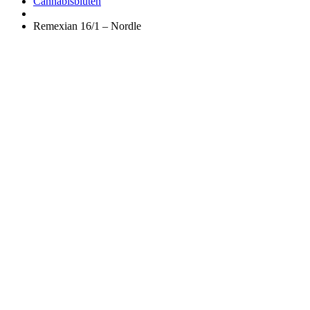
Apotheke
Cannabisblüten
Remexian 16/1 – Nordle