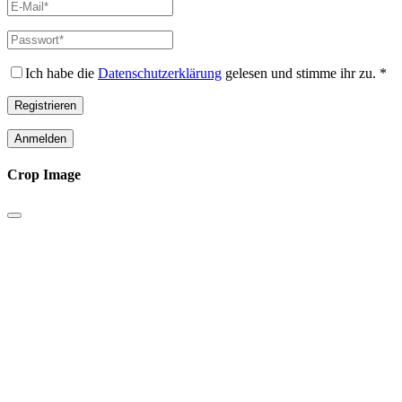
E-
Mail-
Adresse
*
Passwort
*
Erforderlich
Erforderlich
Ich habe die
Datenschutzerklärung
gelesen und stimme ihr zu.
*
Registrieren
Anmelden
Crop Image