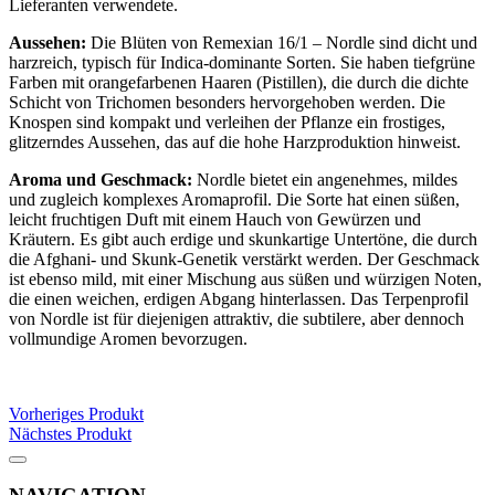
Lieferanten verwendete.
Aussehen:
Die Blüten von Remexian 16/1 – Nordle sind dicht und
harzreich, typisch für Indica-dominante Sorten. Sie haben tiefgrüne
Farben mit orangefarbenen Haaren (Pistillen), die durch die dichte
Schicht von Trichomen besonders hervorgehoben werden. Die
Knospen sind kompakt und verleihen der Pflanze ein frostiges,
glitzerndes Aussehen, das auf die hohe Harzproduktion hinweist.
Aroma und Geschmack:
Nordle bietet ein angenehmes, mildes
und zugleich komplexes Aromaprofil. Die Sorte hat einen süßen,
leicht fruchtigen Duft mit einem Hauch von Gewürzen und
Kräutern. Es gibt auch erdige und skunkartige Untertöne, die durch
die Afghani- und Skunk-Genetik verstärkt werden. Der Geschmack
ist ebenso mild, mit einer Mischung aus süßen und würzigen Noten,
die einen weichen, erdigen Abgang hinterlassen. Das Terpenprofil
von Nordle ist für diejenigen attraktiv, die subtilere, aber dennoch
vollmundige Aromen bevorzugen.
Vorheriges Produkt
Nächstes Produkt