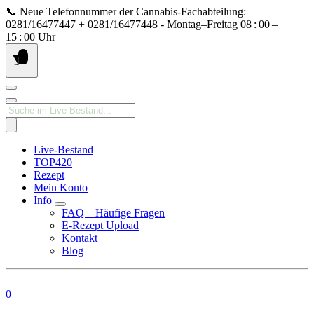
Springe
📞 Neue Telefonnummer der Cannabis‑Fachabteilung:
zum
0281/16477447 + 0281/16477448 - Montag–Freitag 08 : 00 –
Inhalt
15 : 00 Uhr
Products
search
Live-Bestand
TOP420
Rezept
Mein Konto
Info
FAQ – Häufige Fragen
E-Rezept Upload
Kontakt
Blog
0