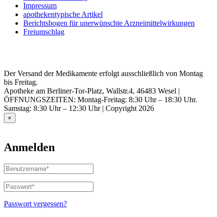
Impressum
apothekentypische Artikel
Berichtsbogen für unerwünschte Arzneimittelwirkungen
Freiumschlag
Der Versand der Medikamente erfolgt ausschließlich von Montag
bis Freitag.
Apotheke am Berliner-Tor-Platz, Wallstr.4, 46483 Wesel |
ÖFFNUNGSZEITEN: Montag-Freitag: 8:30 Uhr – 18:30 Uhr.
Samstag: 8:30 Uhr – 12:30 Uhr | Copyright 2026
×
Anmelden
Benutzername
oder
E-
Passwort
*
Erforderlich
Mail-
Adresse
*
Passwort vergessen?
Erforderlich