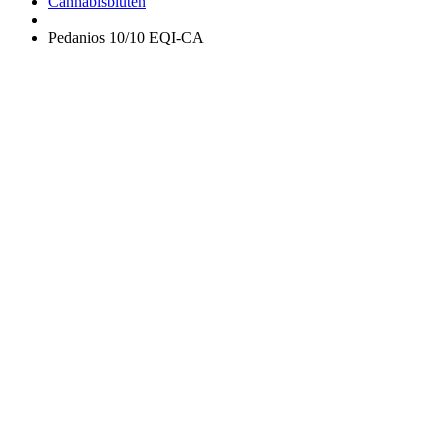
Apotheke
Cannabisblüten
Pedanios 10/10 EQI-CA