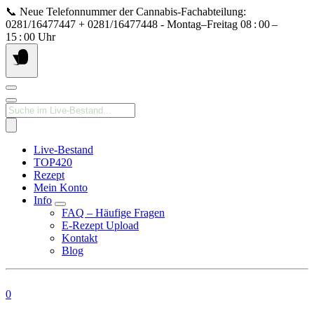
Springe
📞 Neue Telefonnummer der Cannabis‑Fachabteilung:
zum
0281/16477447 + 0281/16477448 - Montag–Freitag 08 : 00 –
Inhalt
15 : 00 Uhr
Products
search
Live-Bestand
TOP420
Rezept
Mein Konto
Info
FAQ – Häufige Fragen
E-Rezept Upload
Kontakt
Blog
0