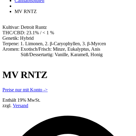
Apotheke
Cannabisblüten
MV RNTZ
Kultivar:
Detroit Runtz
THC/CBD:
23.1% / < 1 %
Genetik:
Hybrid
Terpene:
1. Limonen, 2. β-Caryophyllen, 3. β-Myrcen
Aromen:
Exotisch/Frisch: Minze, Eukalyptus, Anis
Süß/Dessertartig: Vanille, Karamell, Honig
MV RNTZ
Preise nur mit Konto ->
Enthält 19% MwSt.
zzgl.
Versand