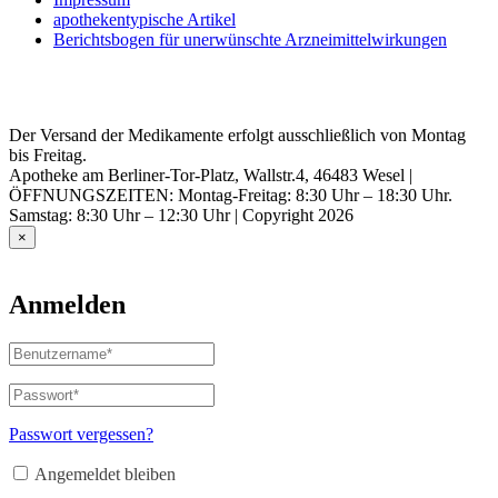
apothekentypische Artikel
Berichtsbogen für unerwünschte Arzneimittelwirkungen
Der Versand der Medikamente erfolgt ausschließlich von Montag
bis Freitag.
Apotheke am Berliner-Tor-Platz, Wallstr.4, 46483 Wesel |
ÖFFNUNGSZEITEN: Montag-Freitag: 8:30 Uhr – 18:30 Uhr.
Samstag: 8:30 Uhr – 12:30 Uhr | Copyright 2026
×
Anmelden
Benutzername
oder
E-
Passwort
*
Erforderlich
Mail-
Adresse
*
Passwort vergessen?
Erforderlich
Angemeldet bleiben