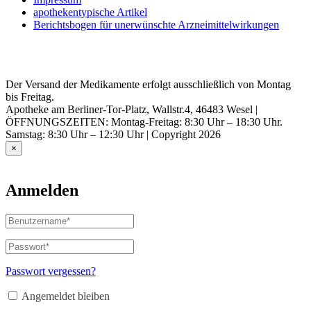
apothekentypische Artikel
Berichtsbogen für unerwünschte Arzneimittelwirkungen
Der Versand der Medikamente erfolgt ausschließlich von Montag
bis Freitag.
Apotheke am Berliner-Tor-Platz, Wallstr.4, 46483 Wesel |
ÖFFNUNGSZEITEN: Montag-Freitag: 8:30 Uhr – 18:30 Uhr.
Samstag: 8:30 Uhr – 12:30 Uhr | Copyright 2026
×
Anmelden
Benutzername
oder
E-
Passwort
*
Erforderlich
Mail-
Adresse
*
Passwort vergessen?
Erforderlich
Angemeldet bleiben