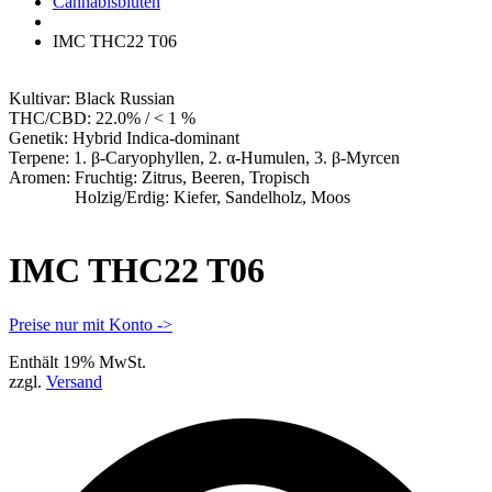
Apotheke
Cannabisblüten
IMC THC22 T06
Kultivar:
Black Russian
THC/CBD:
22.0% / < 1 %
Genetik:
Hybrid Indica-dominant
Terpene:
1. β-Caryophyllen, 2. α-Humulen, 3. β-Myrcen
Aromen:
Fruchtig: Zitrus, Beeren, Tropisch
Holzig/Erdig: Kiefer, Sandelholz, Moos
IMC THC22 T06
Preise nur mit Konto ->
Enthält 19% MwSt.
zzgl.
Versand