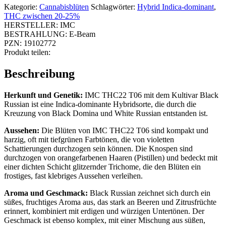
Kategorie:
Cannabisblüten
Schlagwörter:
Hybrid Indica-dominant
,
THC zwischen 20-25%
HERSTELLER:
IMC
BESTRAHLUNG:
E-Beam
PZN:
19102772
Produkt teilen:
Beschreibung
Herkunft und Genetik:
IMC THC22 T06 mit dem Kultivar Black
Russian ist eine Indica-dominante Hybridsorte, die durch die
Kreuzung von Black Domina und White Russian entstanden ist.
Aussehen:
Die Blüten von IMC THC22 T06 sind kompakt und
harzig, oft mit tiefgrünen Farbtönen, die von violetten
Schattierungen durchzogen sein können. Die Knospen sind
durchzogen von orangefarbenen Haaren (Pistillen) und bedeckt mit
einer dichten Schicht glitzernder Trichome, die den Blüten ein
frostiges, fast klebriges Aussehen verleihen.
Aroma und Geschmack:
Black Russian zeichnet sich durch ein
süßes, fruchtiges Aroma aus, das stark an Beeren und Zitrusfrüchte
erinnert, kombiniert mit erdigen und würzigen Untertönen. Der
Geschmack ist ebenso komplex, mit einer Mischung aus süßen,