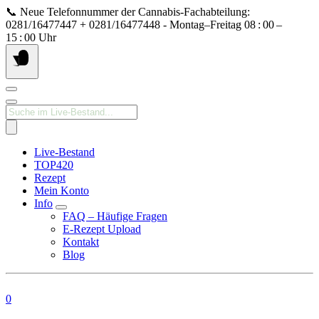
Springe
📞 Neue Telefonnummer der Cannabis‑Fachabteilung:
zum
0281/16477447 + 0281/16477448 - Montag–Freitag 08 : 00 –
Inhalt
15 : 00 Uhr
Products
search
Live-Bestand
TOP420
Rezept
Mein Konto
Info
FAQ – Häufige Fragen
E-Rezept Upload
Kontakt
Blog
0