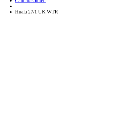
Apotheke
Cannabisblüten
Huala 27/1 UK WTR