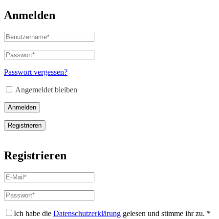
Anmelden
Benutzername
oder
E-
Passwort
*
Erforderlich
Mail-
Adresse
*
Passwort vergessen?
Erforderlich
Angemeldet bleiben
Anmelden
Registrieren
Registrieren
E-
Mail-
Adresse
*
Passwort
*
Erforderlich
Erforderlich
Ich habe die
Datenschutzerklärung
gelesen und stimme ihr zu.
*