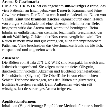
Aroma & Geschmack:
Huala 27/1 UK WTR hat ein angenehm
süß-würziges Aroma
, das
viele Patienten an frisch gebackene
Desserts
, Karamell und feine
Gewürze erinnert. Der Duft ist weich und einladend, mit Noten von
Vanille
,
Zimt
und
braunem Zucker
, ergänzt durch einen Hauch
von erdiger Schokolade und einer dezenten, leicht herben Tiefe.
Insgesamt wirkt das Aroma rund, warm und beruhigend. Beim
Inhalieren entfaltet sich ein cremiger, leicht süßer Geschmack, der
oft mit Waffelteig, Gebäck oder Nusscreme verglichen wird. Der
Rauch ist meist mild und gut verträglich, auch für empfindlichere
Patienten. Viele beschreiben das Geschmackserlebnis als tröstlich,
entspannend und angenehm weich.
Aussehen:
Die Blüten von Huala 27/1 UK WTR sind kompakt, harzreich und
ästhetisch ansprechend. Sie zeigen meist ein tiefes Olivgrün,
durchsetzt mit violetten Akzenten und leuchtend orangefarbenen
Blütenhärchen (Stigmen). Die Oberfläche ist von einer dichten
Schicht Trichome überzogen, was den Blüten ein glitzerndes,
frostiges Aussehen verleiht. Beim Aufbrechen wird ein süß-
würziges, fast dessertartiges Aroma freigesetzt.
Applikationsformen:
Inhalation (Vaporisierung): Empfohlene Methode für eine schnelle