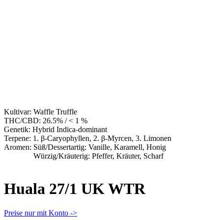
Kultivar:
Waffle Truffle
THC/CBD:
26.5% / < 1 %
Genetik:
Hybrid Indica-dominant
Terpene:
1. β-Caryophyllen, 2. β-Myrcen, 3. Limonen
Aromen:
Süß/Dessertartig: Vanille, Karamell, Honig
Würzig/Kräuterig: Pfeffer, Kräuter, Scharf
Huala 27/1 UK WTR
Preise nur mit Konto ->