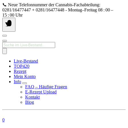
Springe
📞 Neue Telefonnummer der Cannabis‑Fachabteilung:
zum
0281/16477447 + 0281/16477448 - Montag–Freitag 08 : 00 –
Inhalt
15 : 00 Uhr
Products
search
Live-Bestand
TOP420
Rezept
Mein Konto
Info
FAQ – Häufige Fragen
E-Rezept Upload
Kontakt
Blog
0