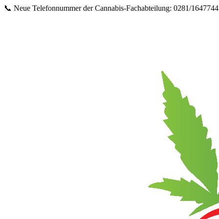
Springe
📞 Neue Telefonnummer der Cannabis‑Fachabteilung: 0281/16477447 
zum
Inhalt