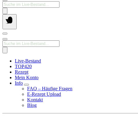
Products
search
Products
search
Live-Bestand
TOP420
Rezept
Mein Konto
Info
FAQ – Häufige Fragen
E-Rezept Upload
Kontakt
Blog