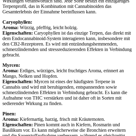
Wirkungen verantwortlich sind. Jede Sorte besitzt ein einzigartiges
Terpenprofil, das in Kombination mit Cannabinoiden das
Gesamterlebnis der Einnahme beeinflussen kann.
Caryophyllen:
Aroma:
Würzig, pfeffrig, leicht holzig.
Eigenschaften:
Caryophyllen ist das einzige Terpen, das direkt mit
dem Endocannabinoid-System interagieren kann, insbesondere mit
den CB2-Rezeptoren. Es wird mit entzündungshemmenden,
schmerzlindernden und stressreduzierenden Effekten in Verbindung
gebracht.
Myrcen:
Aroma:
Erdiges, würziges, leicht fruchtiges Aroma, erinnert an
Mango, Nelken und Hopfen.
Eigenschaften:
Myrcen ist eines der häufigsten Terpene in
Cannabis und wird mit beruhigenden, entspannenden sowie
schmerzlindernden Effekten in Verbindung gebracht. Es kann die
Aufnahme von THC verstärken und ist daher oft in Sorten mit
sedierender Wirkung zu finden.
Pinen:
Aroma:
Kiefernartig, harzig, frisch mit Kräuternoten.
Eigenschaften:
Pinen kommt auch in Kiefern, Rosmarin und
Basilikum vor. Es kann möglicherweise die Bronchien erweitern
und die Sauerstoffaufnahme verbessern, während es gleichzeitig