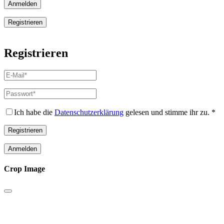
Anmelden
Registrieren
Registrieren
E-
Mail-
Adresse
*
Passwort
*
Erforderlich
Erforderlich
Ich habe die
Datenschutzerklärung
gelesen und stimme ihr zu.
*
Registrieren
Anmelden
Crop Image