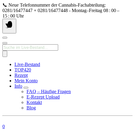
Springe
📞 Neue Telefonnummer der Cannabis‑Fachabteilung:
zum
0281/16477447 + 0281/16477448 - Montag–Freitag 08 : 00 –
Inhalt
15 : 00 Uhr
Products
search
Live-Bestand
TOP420
Rezept
Mein Konto
Info
FAQ – Häufige Fragen
E-Rezept Upload
Kontakt
Blog
0