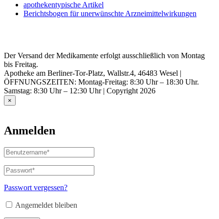
apothekentypische Artikel
Berichtsbogen für unerwünschte Arzneimittelwirkungen
Der Versand der Medikamente erfolgt ausschließlich von Montag
bis Freitag.
Apotheke am Berliner-Tor-Platz, Wallstr.4, 46483 Wesel |
ÖFFNUNGSZEITEN: Montag-Freitag: 8:30 Uhr – 18:30 Uhr.
Samstag: 8:30 Uhr – 12:30 Uhr | Copyright 2026
×
Anmelden
Benutzername
oder
E-
Passwort
*
Erforderlich
Mail-
Adresse
*
Passwort vergessen?
Erforderlich
Angemeldet bleiben