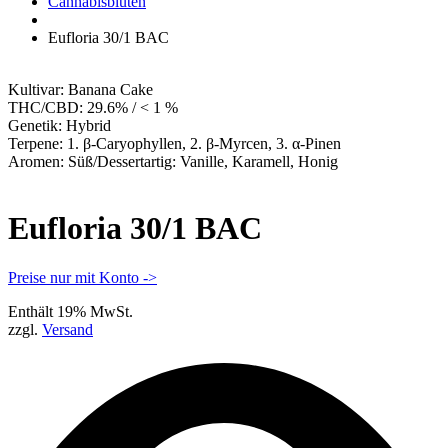
Apotheke
Cannabisblüten
Eufloria 30/1 BAC
Kultivar:
Banana Cake
THC/CBD:
29.6% / < 1 %
Genetik:
Hybrid
Terpene:
1. β-Caryophyllen, 2. β-Myrcen, 3. α-Pinen
Aromen:
Süß/Dessertartig: Vanille, Karamell, Honig
Eufloria 30/1 BAC
Preise nur mit Konto ->
Enthält 19% MwSt.
zzgl.
Versand