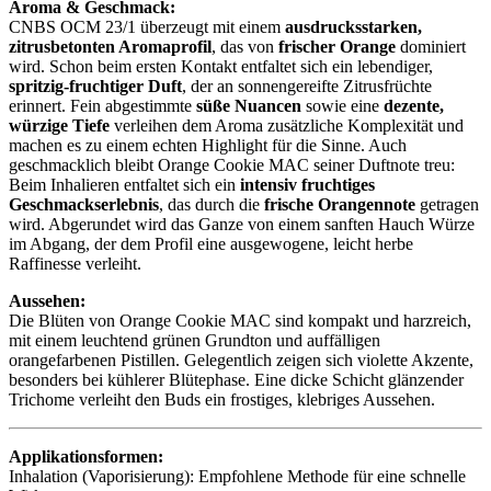
Aroma & Geschmack:
CNBS OCM 23/1 überzeugt mit einem
ausdrucksstarken,
zitrusbetonten Aromaprofil
, das von
frischer Orange
dominiert
wird. Schon beim ersten Kontakt entfaltet sich ein lebendiger,
spritzig-fruchtiger Duft
, der an sonnengereifte Zitrusfrüchte
erinnert. Fein abgestimmte
süße Nuancen
sowie eine
dezente,
würzige Tiefe
verleihen dem Aroma zusätzliche Komplexität und
machen es zu einem echten Highlight für die Sinne. Auch
geschmacklich bleibt Orange Cookie MAC seiner Duftnote treu:
Beim Inhalieren entfaltet sich ein
intensiv fruchtiges
Geschmackserlebnis
, das durch die
frische Orangennote
getragen
wird. Abgerundet wird das Ganze von einem sanften Hauch Würze
im Abgang, der dem Profil eine ausgewogene, leicht herbe
Raffinesse verleiht.
Aussehen:
Die Blüten von Orange Cookie MAC sind kompakt und harzreich,
mit einem leuchtend grünen Grundton und auffälligen
orangefarbenen Pistillen. Gelegentlich zeigen sich violette Akzente,
besonders bei kühlerer Blütephase. Eine dicke Schicht glänzender
Trichome verleiht den Buds ein frostiges, klebriges Aussehen.
Applikationsformen:
Inhalation (Vaporisierung): Empfohlene Methode für eine schnelle