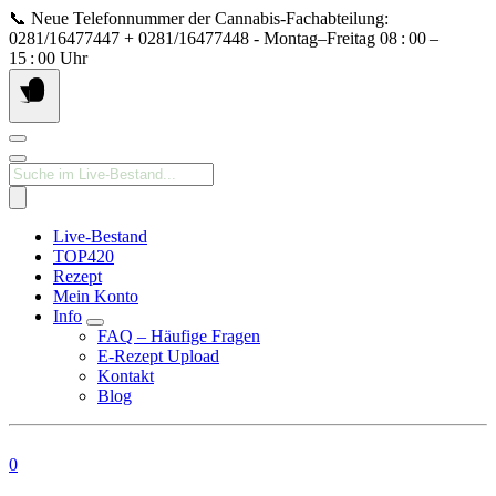
Springe
📞 Neue Telefonnummer der Cannabis‑Fachabteilung:
zum
0281/16477447 + 0281/16477448 - Montag–Freitag 08 : 00 –
Inhalt
15 : 00 Uhr
Products
search
Live-Bestand
TOP420
Rezept
Mein Konto
Info
FAQ – Häufige Fragen
E-Rezept Upload
Kontakt
Blog
0