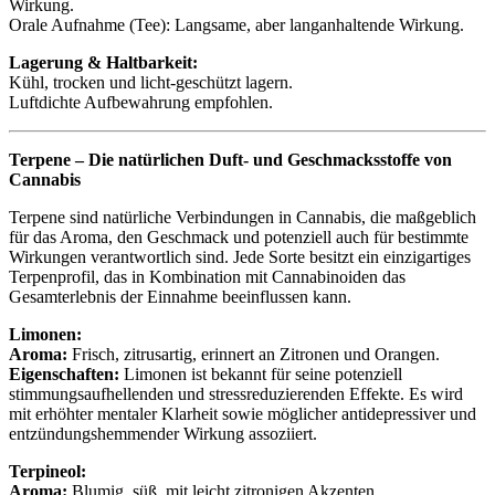
Wirkung.
Orale Aufnahme (Tee): Langsame, aber langanhaltende Wirkung.
Lagerung & Haltbarkeit:
Kühl, trocken und licht-geschützt lagern.
Luftdichte Aufbewahrung empfohlen.
Terpene – Die natürlichen Duft- und Geschmacksstoffe von
Cannabis
Terpene sind natürliche Verbindungen in Cannabis, die maßgeblich
für das Aroma, den Geschmack und potenziell auch für bestimmte
Wirkungen verantwortlich sind. Jede Sorte besitzt ein einzigartiges
Terpenprofil, das in Kombination mit Cannabinoiden das
Gesamterlebnis der Einnahme beeinflussen kann.
Limonen:
Aroma:
Frisch, zitrusartig, erinnert an Zitronen und Orangen.
Eigenschaften:
Limonen ist bekannt für seine potenziell
stimmungsaufhellenden und stressreduzierenden Effekte. Es wird
mit erhöhter mentaler Klarheit sowie möglicher antidepressiver und
entzündungshemmender Wirkung assoziiert.
Terpineol:
Aroma:
Blumig, süß, mit leicht zitronigen Akzenten.