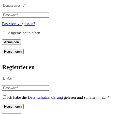
Benutzername
oder
E-
Passwort
*
Erforderlich
Mail-
Adresse
*
Passwort vergessen?
Erforderlich
Angemeldet bleiben
Anmelden
Registrieren
Registrieren
E-
Mail-
Adresse
*
Passwort
*
Erforderlich
Erforderlich
Ich habe die
Datenschutzerklärung
gelesen und stimme ihr zu.
*
Registrieren