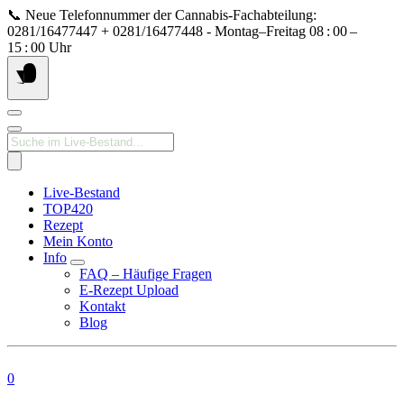
Springe
📞 Neue Telefonnummer der Cannabis‑Fachabteilung:
zum
0281/16477447 + 0281/16477448 - Montag–Freitag 08 : 00 –
Inhalt
15 : 00 Uhr
Products
search
Live-Bestand
TOP420
Rezept
Mein Konto
Info
FAQ – Häufige Fragen
E-Rezept Upload
Kontakt
Blog
0