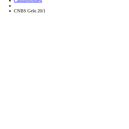
Apotheke
Cannabisblüten
CNBS Gelo 20/1