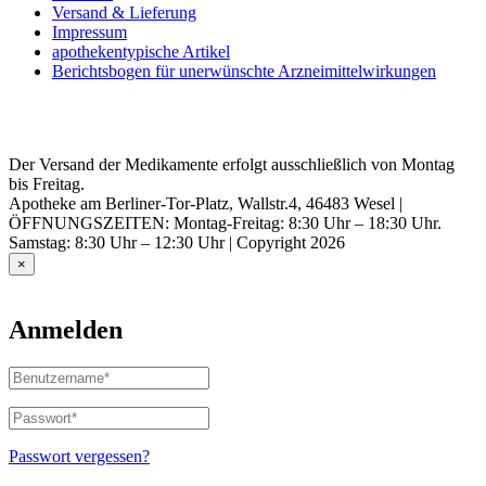
Versand & Lieferung
Impressum
apothekentypische Artikel
Berichtsbogen für unerwünschte Arzneimittelwirkungen
Der Versand der Medikamente erfolgt ausschließlich von Montag
bis Freitag.
Apotheke am Berliner-Tor-Platz, Wallstr.4, 46483 Wesel |
ÖFFNUNGSZEITEN: Montag-Freitag: 8:30 Uhr – 18:30 Uhr.
Samstag: 8:30 Uhr – 12:30 Uhr | Copyright 2026
×
Anmelden
Benutzername
oder
E-
Passwort
*
Erforderlich
Mail-
Adresse
*
Passwort vergessen?
Erforderlich