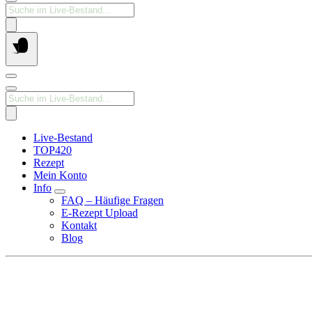
Products
search
Products
search
Live-Bestand
TOP420
Rezept
Mein Konto
Info
FAQ – Häufige Fragen
E-Rezept Upload
Kontakt
Blog