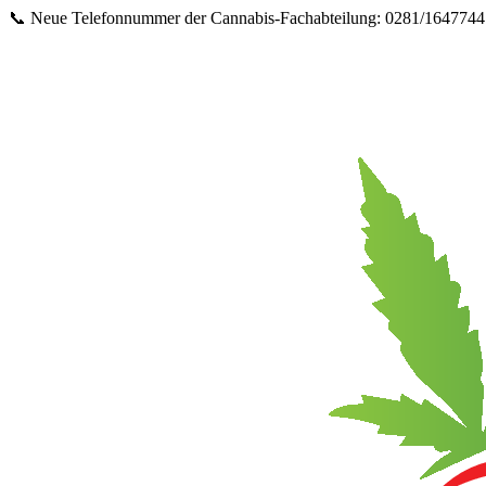
Springe
📞 Neue Telefonnummer der Cannabis‑Fachabteilung: 0281/16477447 
zum
Inhalt