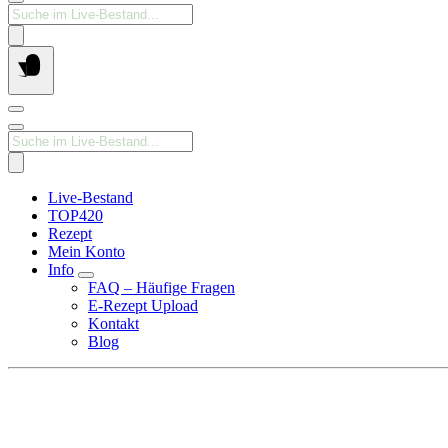
Products
search
Products
search
Live-Bestand
TOP420
Rezept
Mein Konto
Info
FAQ – Häufige Fragen
E-Rezept Upload
Kontakt
Blog