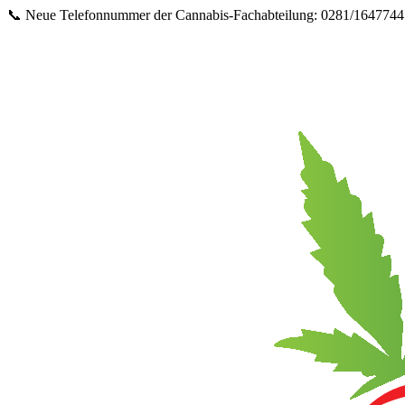
Springe
📞 Neue Telefonnummer der Cannabis‑Fachabteilung: 0281/16477447 
zum
Inhalt