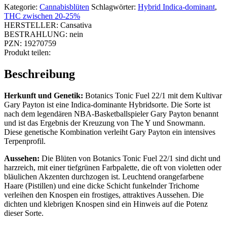
Kategorie:
Cannabisblüten
Schlagwörter:
Hybrid Indica-dominant
,
THC zwischen 20-25%
HERSTELLER:
Cansativa
BESTRAHLUNG:
nein
PZN:
19270759
Produkt teilen:
Beschreibung
Herkunft und Genetik:
Botanics Tonic Fuel 22/1 mit dem Kultivar
Gary Payton ist eine Indica-dominante Hybridsorte. Die Sorte ist
nach dem legendären NBA-Basketballspieler Gary Payton benannt
und ist das Ergebnis der Kreuzung von The Y und Snowmann.
Diese genetische Kombination verleiht Gary Payton ein intensives
Terpenprofil.
Aussehen:
Die Blüten von Botanics Tonic Fuel 22/1 sind dicht und
harzreich, mit einer tiefgrünen Farbpalette, die oft von violetten oder
bläulichen Akzenten durchzogen ist. Leuchtend orangefarbene
Haare (Pistillen) und eine dicke Schicht funkelnder Trichome
verleihen den Knospen ein frostiges, attraktives Aussehen. Die
dichten und klebrigen Knospen sind ein Hinweis auf die Potenz
dieser Sorte.