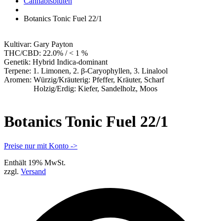
Apotheke
Cannabisblüten
Botanics Tonic Fuel 22/1
Kultivar:
Gary Payton
THC/CBD:
22.0% / < 1 %
Genetik:
Hybrid Indica-dominant
Terpene:
1. Limonen, 2. β-Caryophyllen, 3. Linalool
Aromen:
Würzig/Kräuterig: Pfeffer, Kräuter, Scharf
Holzig/Erdig: Kiefer, Sandelholz, Moos
Botanics Tonic Fuel 22/1
Preise nur mit Konto ->
Enthält 19% MwSt.
zzgl.
Versand