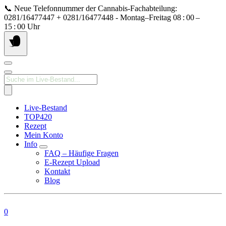
Springe
📞 Neue Telefonnummer der Cannabis‑Fachabteilung:
zum
0281/16477447 + 0281/16477448 - Montag–Freitag 08 : 00 –
Inhalt
15 : 00 Uhr
Products
search
Live-Bestand
TOP420
Rezept
Mein Konto
Info
FAQ – Häufige Fragen
E-Rezept Upload
Kontakt
Blog
0