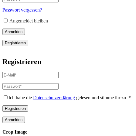
Erforderlich
Mail-
Adresse
*
Passwort vergessen?
Erforderlich
Angemeldet bleiben
Anmelden
Registrieren
Registrieren
E-
Mail-
Adresse
*
Passwort
*
Erforderlich
Erforderlich
Ich habe die
Datenschutzerklärung
gelesen und stimme ihr zu.
*
Registrieren
Anmelden
Crop Image