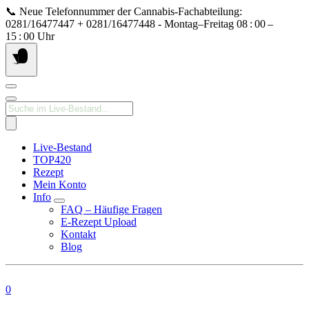
Springe
📞 Neue Telefonnummer der Cannabis‑Fachabteilung:
zum
0281/16477447 + 0281/16477448 - Montag–Freitag 08 : 00 –
Inhalt
15 : 00 Uhr
Products
search
Live-Bestand
TOP420
Rezept
Mein Konto
Info
FAQ – Häufige Fragen
E-Rezept Upload
Kontakt
Blog
0