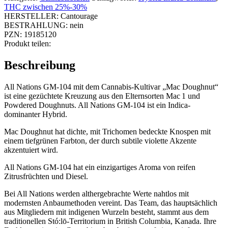
THC zwischen 25%-30%
HERSTELLER:
Cantourage
BESTRAHLUNG:
nein
PZN:
19185120
Produkt teilen:
Beschreibung
All Nations GM-104 mit dem Cannabis-Kultivar „Mac Doughnut“
ist eine gezüchtete Kreuzung aus den Elternsorten Mac 1 und
Powdered Doughnuts. All Nations GM-104 ist ein Indica-
dominanter Hybrid.
Mac Doughnut hat dichte, mit Trichomen bedeckte Knospen mit
einem tiefgrünen Farbton, der durch subtile violette Akzente
akzentuiert wird.
All Nations GM-104 hat ein einzigartiges Aroma von reifen
Zitrusfrüchten und Diesel.
Bei All Nations werden althergebrachte Werte nahtlos mit
modernsten Anbaumethoden vereint. Das Team, das hauptsächlich
aus Mitgliedern mit indigenen Wurzeln besteht, stammt aus dem
traditionellen Stó:lō-Territorium in British Columbia, Kanada. Ihre