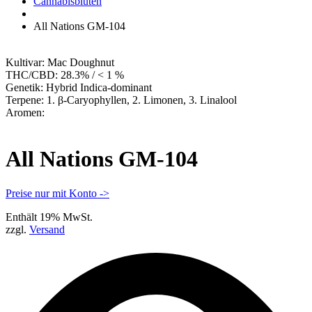
Apotheke
Cannabisblüten
All Nations GM-104
Kultivar:
Mac Doughnut
THC/CBD:
28.3% / < 1 %
Genetik:
Hybrid Indica-dominant
Terpene:
1. β-Caryophyllen, 2. Limonen, 3. Linalool
Aromen:
All Nations GM-104
Preise nur mit Konto ->
Enthält 19% MwSt.
zzgl.
Versand