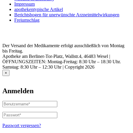
Impressum
apothekentypische Artikel
Berichtsbogen für unerwünschte Arzneimittelwirkungen
Freiumschlag
Der Versand der Medikamente erfolgt ausschließlich von Montag
bis Freitag.
Apotheke am Berliner-Tor-Platz, Wallstr.4, 46483 Wesel |
ÖFFNUNGSZEITEN: Montag-Freitag: 8:30 Uhr – 18:30 Uhr.
Samstag: 8:30 Uhr – 12:30 Uhr | Copyright 2026
×
Anmelden
Benutzername
oder
E-
Passwort
*
Erforderlich
Mail-
Adresse
*
Passwort vergessen?
Erforderlich