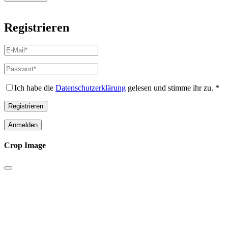
Registrieren
E-
Mail-
Adresse
*
Passwort
*
Erforderlich
Erforderlich
Ich habe die
Datenschutzerklärung
gelesen und stimme ihr zu.
*
Registrieren
Anmelden
Crop Image