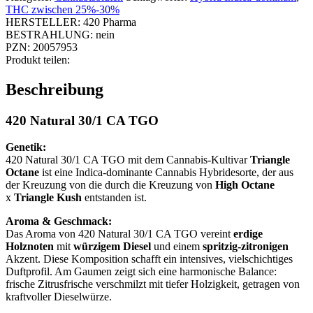
THC zwischen 25%-30%
HERSTELLER:
420 Pharma
BESTRAHLUNG:
nein
PZN:
20057953
Produkt teilen:
Beschreibung
420 Natural 30/1 CA TGO
Genetik:
420 Natural 30/1 CA TGO mit dem Cannabis-Kultivar
Triangle
Octane
ist eine Indica-dominante Cannabis Hybridesorte, der aus
der Kreuzung von die durch die Kreuzung von
High Octane
x
Triangle Kush
entstanden ist.
Aroma & Geschmack:
Das Aroma von 420 Natural 30/1 CA TGO vereint
erdige
Holznoten
mit
würzigem Diesel
und einem
spritzig-zitronigen
Akzent. Diese Komposition schafft ein intensives, vielschichtiges
Duftprofil. Am Gaumen zeigt sich eine harmonische Balance:
frische Zitrusfrische verschmilzt mit tiefer Holzigkeit, getragen von
kraftvoller Dieselwürze.