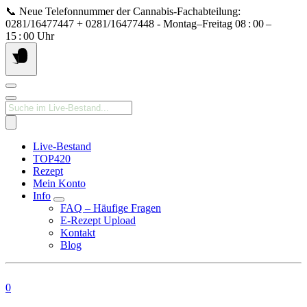
Springe
📞 Neue Telefonnummer der Cannabis‑Fachabteilung:
zum
0281/16477447 + 0281/16477448 - Montag–Freitag 08 : 00 –
Inhalt
15 : 00 Uhr
Products
search
Live-Bestand
TOP420
Rezept
Mein Konto
Info
FAQ – Häufige Fragen
E-Rezept Upload
Kontakt
Blog
0