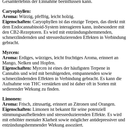
Gesamterlebnis der Einnahme beeinflussen kann.
Caryophyllen:
Aroma:
Würzig, pfeffrig, leicht holzig.
Eigenschaften:
Caryophyllen ist das einzige Terpen, das direkt mit
dem Endocannabinoid-System interagieren kann, insbesondere mit
den CB2-Rezeptoren. Es wird mit entzündungshemmenden,
schmerzlindernden und stressreduzierenden Effekten in Verbindung
gebracht.
Myrcen:
Aroma:
Erdiges, würziges, leicht fruchtiges Aroma, erinnert an
Mango, Nelken und Hopfen.
Eigenschaften:
Myrcen ist eines der häufigsten Terpene in
Cannabis und wird mit beruhigenden, entspannenden sowie
schmerzlindernden Effekten in Verbindung gebracht. Es kann die
Aufnahme von THC verstärken und ist daher oft in Sorten mit
sedierender Wirkung zu finden.
Limonen:
Aroma:
Frisch, zitrusartig, erinnert an Zitronen und Orangen.
Eigenschaften:
Limonen ist bekannt für seine potenziell
stimmungsaufhellenden und stressreduzierenden Effekte. Es wird
mit erhöhter mentaler Klarheit sowie möglicher antidepressiver und
entzündungshemmender Wirkung assoziiert.