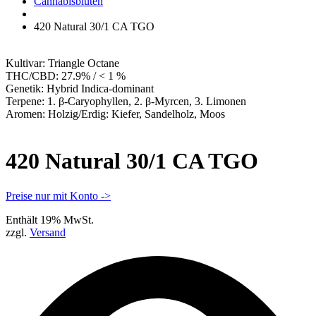
Apotheke
Cannabisblüten
420 Natural 30/1 CA TGO
Kultivar:
Triangle Octane
THC/CBD:
27.9% / < 1 %
Genetik:
Hybrid Indica-dominant
Terpene:
1. β-Caryophyllen, 2. β-Myrcen, 3. Limonen
Aromen:
Holzig/Erdig: Kiefer, Sandelholz, Moos
420 Natural 30/1 CA TGO
Preise nur mit Konto ->
Enthält 19% MwSt.
zzgl.
Versand