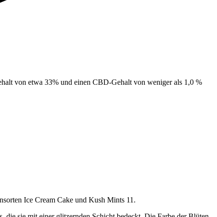
Gehalt von etwa 33% und einen CBD-Gehalt von weniger als 1,0 %
rnsorten Ice Cream Cake und Kush Mints 11.
 die sie mit einer glitzernden Schicht bedeckt. Die Farbe der Blüten