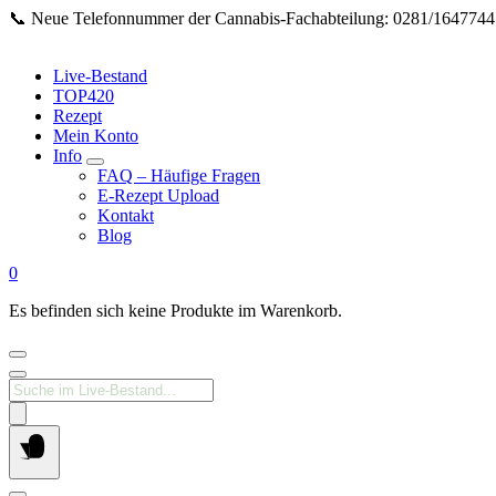
Springe
📞 Neue Telefonnummer der Cannabis‑Fachabteilung: 0281/16477447 
zum
Inhalt
Live-Bestand
TOP420
Rezept
Mein Konto
Info
FAQ – Häufige Fragen
E-Rezept Upload
Kontakt
Blog
0
Es befinden sich keine Produkte im Warenkorb.
Products
search