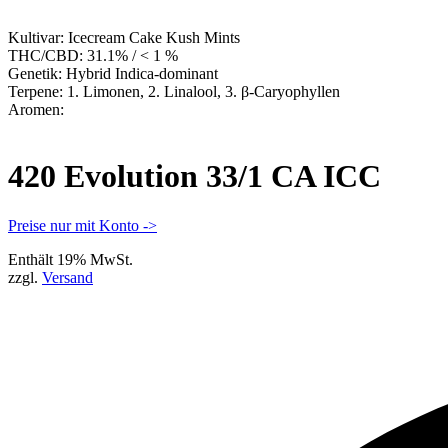
Kultivar:
Icecream Cake Kush Mints
THC/CBD:
31.1% / < 1 %
Genetik:
Hybrid Indica-dominant
Terpene:
1. Limonen, 2. Linalool, 3. β-Caryophyllen
Aromen:
420 Evolution 33/1 CA ICC
Preise nur mit Konto ->
Enthält 19% MwSt.
zzgl.
Versand