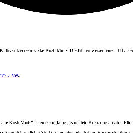
m Kultivar Icecream Cake Kush Mints. Die Blüten weisen einen THC-
HC: > 30%
ke Kush Mints“ ist eine sorgfältig gezüchtete Kreuzung aus den Elte
t durch ihre dichte Struktur und eine reichhaltige Harzproduktion aus,