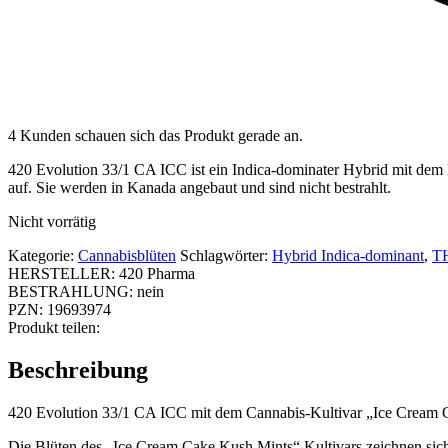
4 Kunden schauen sich das Produkt gerade an.
420 Evolution 33/1 CA ICC ist ein Indica-dominater Hybrid mit de
auf. Sie werden in Kanada angebaut und sind nicht bestrahlt.
Nicht vorrätig
Kategorie:
Cannabisblüten
Schlagwörter:
Hybrid Indica-dominant
,
T
HERSTELLER:
420 Pharma
BESTRAHLUNG:
nein
PZN:
19693974
Produkt teilen:
Beschreibung
420 Evolution 33/1 CA ICC mit dem Cannabis-Kultivar „Ice Cream Ca
Die Blüten des „Ice Cream Cake Kush Mints“ Kultivars zeichnen sich of