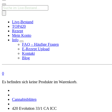
Products
search
Live-Bestand
TOP420
Rezept
Mein Konto
Info
FAQ – Häufige Fragen
E-Rezept Upload
Kontakt
Blog
0
Es befinden sich keine Produkte im Warenkorb.
Medizinisches
Cannabis
Apotheke
Cannabisblüten
420 Evolution 33/1 CA ICC