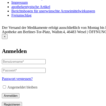
Impressum
apothekentypische Artikel
Berichtsbogen für unerwünschte Arzneimittelwirkungen
Freiumschlag
Der Versand der Medikamente erfolgt ausschließlich von Montag bis F
Apotheke am Berliner-Tor-Platz, Wallstr.4, 46483 Wesel | ÖFFNUN
×
Anmelden
Benutzername
oder
E-
Passwort
*
Erforderlich
Mail-
Adresse
*
Passwort vergessen?
Erforderlich
Angemeldet bleiben
Anmelden
Registrieren