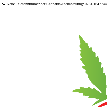
Springe
📞 Neue Telefonnummer der Cannabis‑Fachabteilung: 0281/16477447 
zum
Inhalt