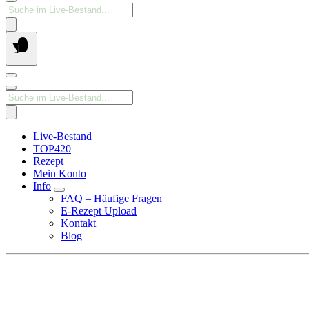
Products
search
Products
search
Live-Bestand
TOP420
Rezept
Mein Konto
Info
FAQ – Häufige Fragen
E-Rezept Upload
Kontakt
Blog