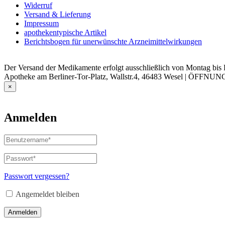
Widerruf
Versand & Lieferung
Impressum
apothekentypische Artikel
Berichtsbogen für unerwünschte Arzneimittelwirkungen
Der Versand der Medikamente erfolgt ausschließlich von Montag bis F
Apotheke am Berliner-Tor-Platz, Wallstr.4, 46483 Wesel | ÖFFNUN
×
Anmelden
Benutzername
oder
E-
Passwort
*
Erforderlich
Mail-
Adresse
*
Passwort vergessen?
Erforderlich
Angemeldet bleiben
Anmelden