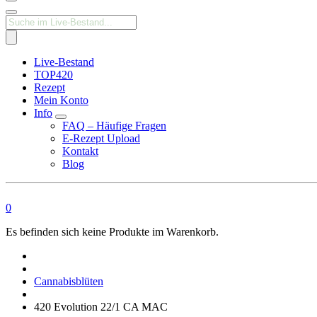
Products
search
Live-Bestand
TOP420
Rezept
Mein Konto
Info
FAQ – Häufige Fragen
E-Rezept Upload
Kontakt
Blog
0
Es befinden sich keine Produkte im Warenkorb.
Medizinisches
Cannabis
Apotheke
Cannabisblüten
420 Evolution 22/1 CA MAC