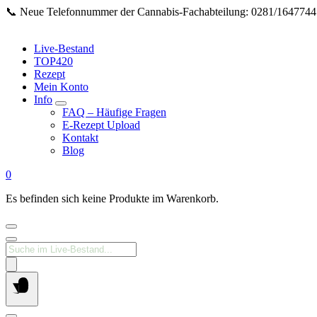
Springe
📞 Neue Telefonnummer der Cannabis‑Fachabteilung: 0281/16477447 
zum
Inhalt
Live-Bestand
TOP420
Rezept
Mein Konto
Info
FAQ – Häufige Fragen
E-Rezept Upload
Kontakt
Blog
0
Es befinden sich keine Produkte im Warenkorb.
Products
search