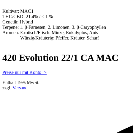
Kultivar:
MAC1
THC/CBD:
21.4% / < 1 %
Genetik:
Hybrid
Terpene:
1. β-Farnesen, 2. Limonen, 3. β-Caryophyllen
Aromen:
Exotisch/Frisch: Minze, Eukalyptus, Anis
Würzig/Kräuterig: Pfeffer, Kräuter, Scharf
420 Evolution 22/1 CA MAC
Preise nur mit Konto ->
Enthält 19% MwSt.
zzgl.
Versand