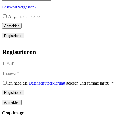
Erforderlich
Mail-
Adresse
*
Passwort vergessen?
Erforderlich
Angemeldet bleiben
Anmelden
Registrieren
Registrieren
E-
Mail-
Adresse
*
Passwort
*
Erforderlich
Erforderlich
Ich habe die
Datenschutzerklärung
gelesen und stimme ihr zu.
*
Registrieren
Anmelden
Crop Image