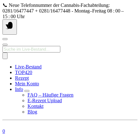
Springe
📞 Neue Telefonnummer der Cannabis‑Fachabteilung:
zum
0281/16477447 + 0281/16477448 - Montag–Freitag 08 : 00 –
Inhalt
15 : 00 Uhr
Products
search
Live-Bestand
TOP420
Rezept
Mein Konto
Info
FAQ – Häufige Fragen
E-Rezept Upload
Kontakt
Blog
0