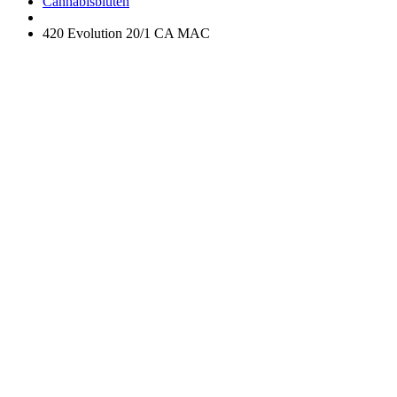
Apotheke
Cannabisblüten
420 Evolution 20/1 CA MAC