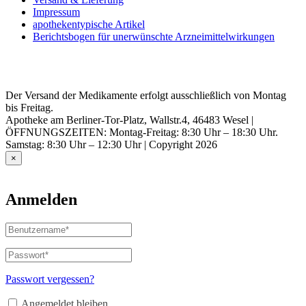
Impressum
apothekentypische Artikel
Berichtsbogen für unerwünschte Arzneimittelwirkungen
Der Versand der Medikamente erfolgt ausschließlich von Montag
bis Freitag.
Apotheke am Berliner-Tor-Platz, Wallstr.4, 46483 Wesel |
ÖFFNUNGSZEITEN: Montag-Freitag: 8:30 Uhr – 18:30 Uhr.
Samstag: 8:30 Uhr – 12:30 Uhr | Copyright 2026
×
Anmelden
Benutzername
oder
E-
Passwort
*
Erforderlich
Mail-
Adresse
*
Passwort vergessen?
Erforderlich
Angemeldet bleiben