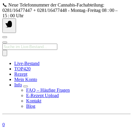
Springe
📞 Neue Telefonnummer der Cannabis‑Fachabteilung:
zum
0281/16477447 + 0281/16477448 - Montag–Freitag 08 : 00 –
Inhalt
15 : 00 Uhr
Products
search
Live-Bestand
TOP420
Rezept
Mein Konto
Info
FAQ – Häufige Fragen
E-Rezept Upload
Kontakt
Blog
0