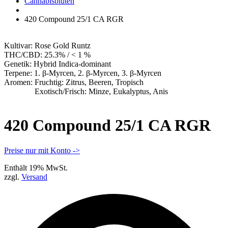
Apotheke
Cannabisblüten
420 Compound 25/1 CA RGR
Kultivar:
Rose Gold Runtz
THC/CBD:
25.3% / < 1 %
Genetik:
Hybrid Indica-dominant
Terpene:
1. β-Myrcen, 2. β-Myrcen, 3. β-Myrcen
Aromen:
Fruchtig: Zitrus, Beeren, Tropisch
Exotisch/Frisch: Minze, Eukalyptus, Anis
420 Compound 25/1 CA RGR
Preise nur mit Konto ->
Enthält 19% MwSt.
zzgl.
Versand