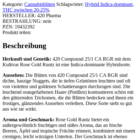
Kategorie:
Cannabisblüten
Schlagwörter:
Hybrid Indica-dominant
,
THC zwischen 20-25%
HERSTELLER:
420 Pharma
BESTRAHLUNG:
nein
PZN:
19432392
Produkt teilen:
Beschreibung
Herkunft und Genetik:
420 Compound 25/1 CA RGR mit dem
Kultivar Rose Gold Runtz ist eine Indica-dominante Hybridsorte.
Aussehen:
Die Blüten von 420 Compound 25/1 CA RGR sind
dichte, harzige Nuggets, die in tiefen Grüntönen leuchten und oft
von violetten und goldenen Schattierungen durchzogen sind. Die
leuchtend orangefarbenen Haare (Pistillen) kontrastieren schön mit
den glitzernden Trichomen, die die Blüten bedecken und ihnen ein
frostiges, glänzendes Aussehen verleihen. Diese Sorte sieht so gut
aus wie sie wirkt.
Aroma und Geschmack:
Rose Gold Runtz bietet ein
außergewöhnlich fruchtiges und süßes Aroma, das an frische
Beeren, Äpfel und tropische Früchte erinnert, kombiniert mit einem
cremigen, leicht würzigen Unterton. Der Geschmack ist ebenso