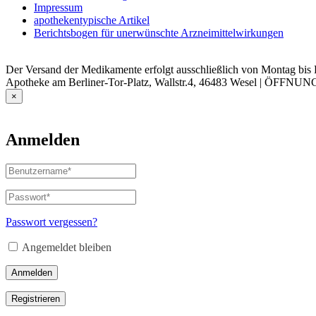
Impressum
apothekentypische Artikel
Berichtsbogen für unerwünschte Arzneimittelwirkungen
Der Versand der Medikamente erfolgt ausschließlich von Montag bis F
Apotheke am Berliner-Tor-Platz, Wallstr.4, 46483 Wesel | ÖFFNUN
×
Anmelden
Benutzername
oder
E-
Passwort
*
Erforderlich
Mail-
Adresse
*
Passwort vergessen?
Erforderlich
Angemeldet bleiben
Anmelden
Registrieren