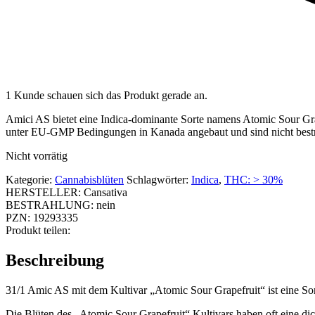
1 Kunde schauen sich das Produkt gerade an.
Amici AS bietet eine Indica-dominante Sorte namens Atomic Sour Gr
unter EU-GMP Bedingungen in Kanada angebaut und sind nicht bestr
Nicht vorrätig
Kategorie:
Cannabisblüten
Schlagwörter:
Indica
,
THC: > 30%
HERSTELLER:
Cansativa
BESTRAHLUNG:
nein
PZN:
19293335
Produkt teilen:
Beschreibung
31/1 Amic AS mit dem Kultivar „Atomic Sour Grapefruit“ ist eine So
Die Blüten des „Atomic Sour Grapefruit“ Kultivars haben oft eine dic