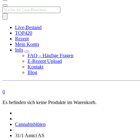
Products
search
Live-Bestand
TOP420
Rezept
Mein Konto
Info
FAQ – Häufige Fragen
E-Rezept Upload
Kontakt
Blog
0
Es befinden sich keine Produkte im Warenkorb.
Medizinisches
Cannabis
Apotheke
Cannabisblüten
31/1 Amici AS