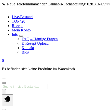
Springe
📞 Neue Telefonnummer der Cannabis‑Fachabteilung: 0281/16477447 
zum
Inhalt
Live-Bestand
TOP420
Rezept
Mein Konto
Info
FAQ – Häufige Fragen
E-Rezept Upload
Kontakt
Blog
0
Es befinden sich keine Produkte im Warenkorb.
Products
search