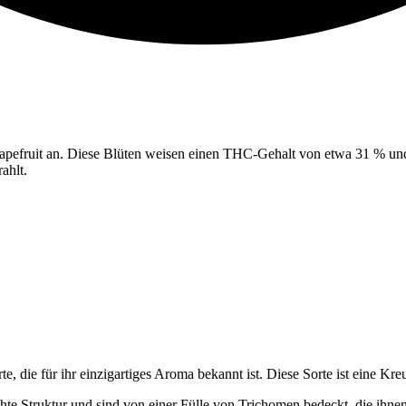
apefruit an. Diese Blüten weisen einen THC-Gehalt von etwa 31 % un
ahlt.
rte, die für ihr einzigartiges Aroma bekannt ist. Diese Sorte ist ei
hte Struktur und sind von einer Fülle von Trichomen bedeckt, die ihnen