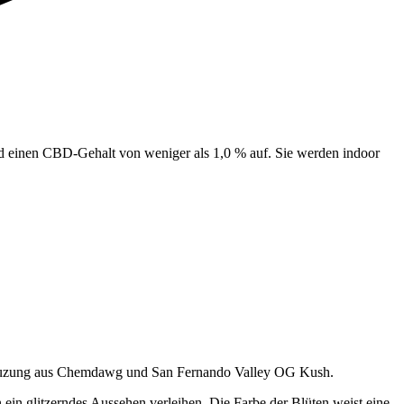
d einen CBD-Gehalt von weniger als 1,0 % auf. Sie werden indoor
ne Kreuzung aus Chemdawg und San Fernando Valley OG Kush.
 ein glitzerndes Aussehen verleihen. Die Farbe der Blüten weist eine